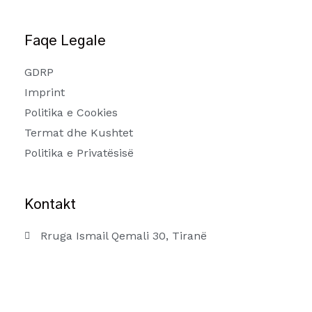
Faqe Legale
GDRP
Imprint
Politika e Cookies
Termat dhe Kushtet
Politika e Privatësisë
Kontakt
Rruga Ismail Qemali 30, Tiranë
info@arkitekti-im.com
+355 69 40 12132
arkitekti.im