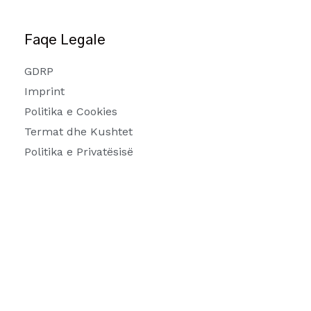
Faqe Legale
GDRP
Imprint
Politika e Cookies
Termat dhe Kushtet
Politika e Privatësisë
Kontakt
Rruga Ismail Qemali 30, Tiranë
info@arkitekti-im.com
+355 69 40 12132
arkitekti.im